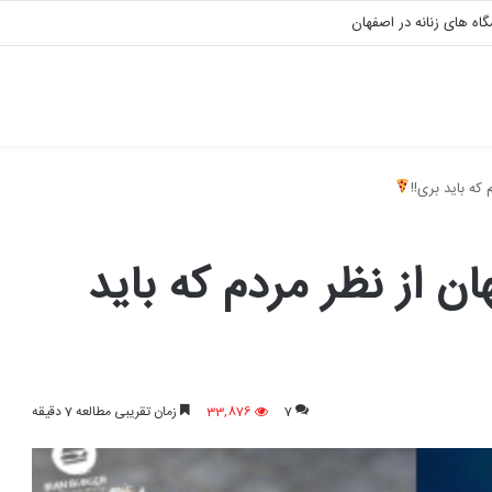
که باید بری!!
 از نظر مردم که باید
7
33,876
زمان تقریبی مطالعه 7 دقیقه