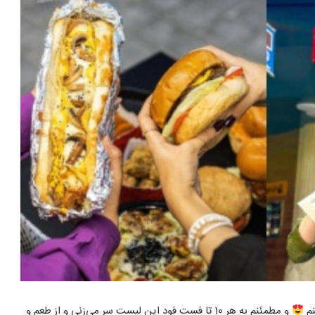
نم
و مطمئنم به هر 10 تا فست فود این لیست سر می‌زنی و از طعم و