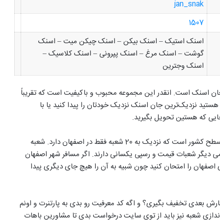
jan_snak
1507
اسنک استیک – اسنک بیکن – اسنک چیکن میت – اسنک
گوشت – اسنک مرغ – اسنک پپرونی – اسنک کلاسیک –
اسنک وجترین
ن اسنک است. انقدر این مجموعه محبوب و باکیفیت است که تقریباً
هستید نزدیک‌ترین جان اسنک نزدیک خودتان را پیدا کنید یا با
جان اسنک بزرگ‌ترین برند اسنک در ایران با 60 شعبه فعال در سطح کشور است که نزدیک به 20 شعبه فقط در اصفهان دارد. شعبه
دیگر شعبات قیمت و رسپی یکسانی دارند. اگر مسافر شهر اصفهان
ی اصفهان را امتحان کنید چون شبیه به آن را هیچ جای دیگری پیدا
رش بعدی تخفیف بگیری؟ و اگه کد معرفیت رو بدی به پارتنرت و اونم
اندازی شعبه نیز باید از توی سایت درخواست بدی تا مشاورین باهات